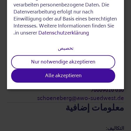
of
verarbeiten personenbezogene Daten. Die
عرض في خرائط غوغل
Datenverarbeitung erfolgt nur nach
personal
Einwilligung oder auf Basis eines berechtigten
من
data
Interesses. Weitere Informationen finden Sie
.
in unserer
Datenschutzerklärung
and
نُظم:
cookies
تخصيص
AWO Kreisverband Südwest e.V. und
Seniorennetz Berlin
Nur notwendige akzeptieren
الأسئلة:
Alle akzeptieren
Nadin Beuthien
030 70009010
schoeneberg@awo-suedwest.de
معلومات إضافية
التكاليف: