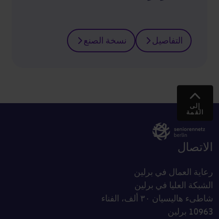
التفاصيل
نسخة الصنع
إلى
القمة
الاتصال
رعاية العمال في برلين
الشبكة العليا في برلين
شاطىء هاليسيان ٣٠ ألف، الفناء
10963 برلين