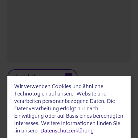
عرض في خرائط غوغل
من
Wir verwenden Cookies und ähnliche
Use
Technologien auf unserer Website und
of
verarbeiten personenbezogene Daten. Die
Datenverarbeitung erfolgt nur nach
الأسئلة:
personal
Einwilligung oder auf Basis eines berechtigten
M. Mehling
data
Interesses. Weitere Informationen finden Sie
030 544 533 0 533 (Das Infotelefon von
.
in unserer
Datenschutzerklärung
and
Silbernetz e. V.)