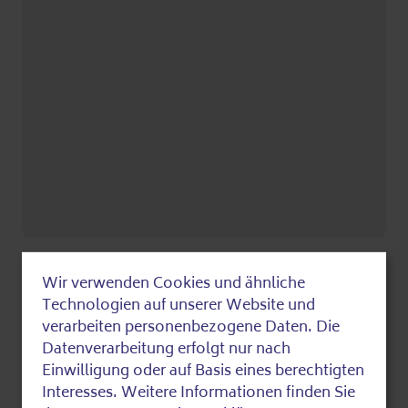
عرض في خرائط غوغل
Wir verwenden Cookies und ähnliche
Use
Technologien auf unserer Website und
من
of
verarbeiten personenbezogene Daten. Die
Datenverarbeitung erfolgt nur nach
personal
Einwilligung oder auf Basis eines berechtigten
الأسئلة:
data
Interesses. Weitere Informationen finden Sie
Mathias Wilhelm und Dörte Kleyling