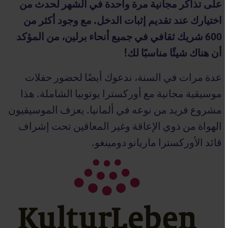
على تذاكر مجانية
مرة واحدة في الشهر
لحدث من
اختيارك عند تقديم إثبات الدخل. مع وجود أكثر من
600 شريك ثقافي في جميع أنحاء برلين
، من المؤكد
أن هناك شيئًا مناسبًا لك!
عدة مرات في السنة، ندعوك أيضًا لحضور حفلات
موسيقية مجانية مع أوركسترا يوتوبيا الشاملة. هذا
مشروع فريد من نوعه في ألمانيا. يعزف الموسيقيون
الهواة من ذوي الإعاقة وغير المعاقين تحت إشراف
قائد الأوركسترا ماريانو دومينغو.