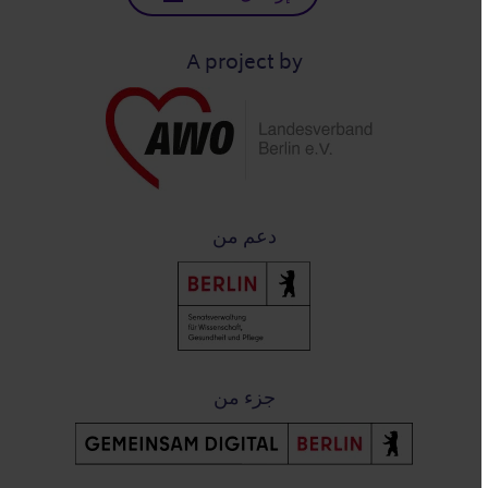
A project by
دعم من
جزء من