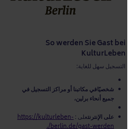
So werden Sie Gast bei
KulturLeben
التسجيل سهل للغاية:
شخصيًا
في مكاتبنا أو مراكز التسجيل في
جميع أنحاء برلين،
على الإنترنت
على :
https://kulturleben-
berlin.de/gast-werden/،