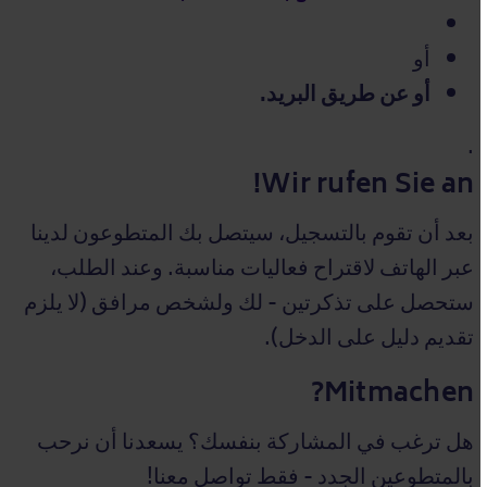
أو
أو
عن طريق البريد
.
.
Wir rufen Sie an!
بعد أن تقوم بالتسجيل، سيتصل بك المتطوعون لدينا
عبر الهاتف لاقتراح فعاليات مناسبة. وعند الطلب،
ستحصل على تذكرتين - لك ولشخص مرافق (لا يلزم
تقديم دليل على الدخل).
Mitmachen?
هل ترغب في المشاركة بنفسك؟ يسعدنا أن نرحب
بالمتطوعين الجدد - فقط تواصل معنا!