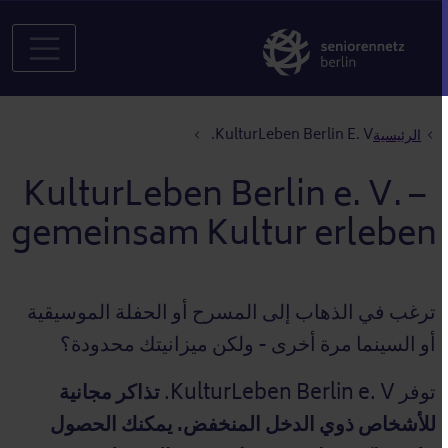
مسار التنقل
KulturLeben Berlin E. V.
الرئيسية
KulturLeben Berlin e. V. –
gemeinsam Kultur erleben
ترغب في الذهاب إلى المسرح أو الحفلة الموسيقية
أو السينما مرة أخرى - ولكن ميزانيتك محدودة؟
توفر KulturLeben Berlin e. V.
تذاكر مجانية
للأشخاص ذوي الدخل المنخفض. يمكنك الحصول