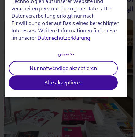
Use
Technologien auf unserer Website und
الهاتف:
0155 102 895 26
of
verarbeiten personenbezogene Daten. Die
Datenverarbeitung erfolgt nur nach
personal
Einwilligung oder auf Basis eines berechtigten
data
Interesses. Weitere Informationen finden Sie
.
in unserer
Datenschutzerklärung
and
cookies
تخصيص
Nur notwendige akzeptieren
Alle akzeptieren