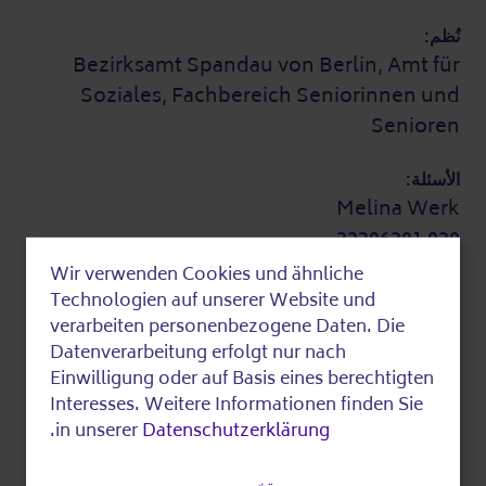
نُظم:
Bezirksamt Spandau von Berlin, Amt für
Soziales, Fachbereich Seniorinnen und
Senioren
الأسئلة:
Melina Werk
030 32306381
st_haselhorst@ba-spandau.berlin.de
Wir verwenden Cookies und ähnliche
Use
معلومات إضافية
Technologien auf unserer Website und
of
verarbeiten personenbezogene Daten. Die
Datenverarbeitung erfolgt nur nach
personal
Einwilligung oder auf Basis eines berechtigten
التكاليف:
data
Interesses. Weitere Informationen finden Sie
٢٫٠٠ اليورو
.
in unserer
Datenschutzerklärung
and
من فضلك أحضر ملابس عادية أو رياضية
cookies