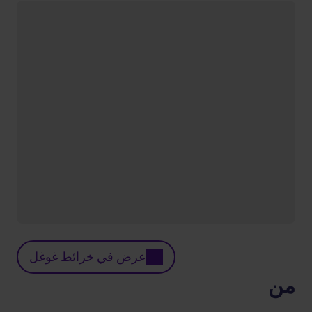
عرض في خرائط غوغل
من