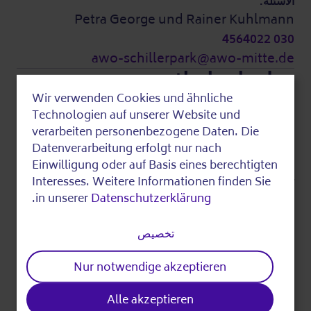
الأسئلة:
Petra George und Rainer Kuhlmann
030 4564022
awo-schillerpark@awo-mitte.de
معلومات إضافية
Wir verwenden Cookies und ähnliche
Use
Technologien auf unserer Website und
التكاليف:
of
verarbeiten personenbezogene Daten. Die
هذا الحدث مجاني.
Datenverarbeitung erfolgt nur nach
personal
Einwilligung oder auf Basis eines berechtigten
data
Interesses. Weitere Informationen finden Sie
آخر تحرير
.
in unserer
Datenschutzerklärung
and
cookies
تخصيص
Divide
Nur notwendige akzeptieren
Alle akzeptieren