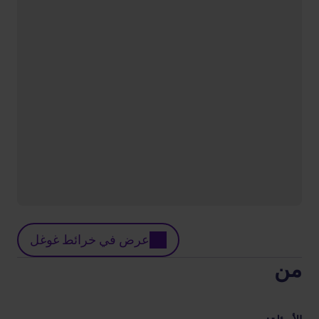
عرض في خرائط غوغل
من