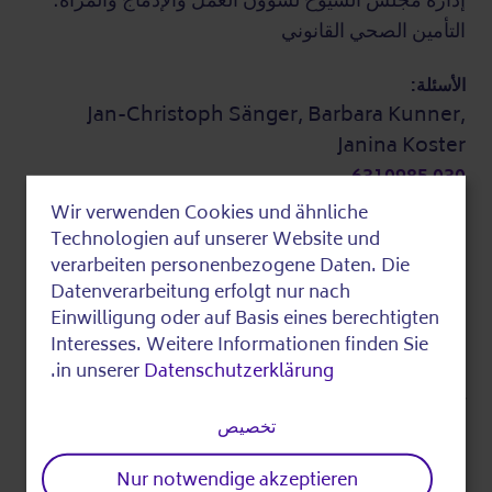
إدارة مجلس الشيوخ لشؤون العمل والإدماج والمرأة؛
التأمين الصحي القانوني
الأسئلة:
Jan-Christoph Sänger, Barbara Kunner,
Janina Koster
030 6310985
eigeninitiative@sekis-berlin.de
Wir verwenden Cookies und ähnliche
Use
معلومات إضافية
Technologien auf unserer Website und
of
verarbeiten personenbezogene Daten. Die
Datenverarbeitung erfolgt nur nach
personal
Einwilligung oder auf Basis eines berechtigten
التكاليف:
data
Interesses. Weitere Informationen finden Sie
هذا الحدث مجاني.
.
in unserer
Datenschutzerklärung
and
آخر تحرير
cookies
تخصيص
Nur notwendige akzeptieren