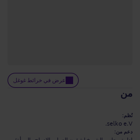
عرض في خرائط غوغل
من
نُظم:
selko e.V.
دعم من: