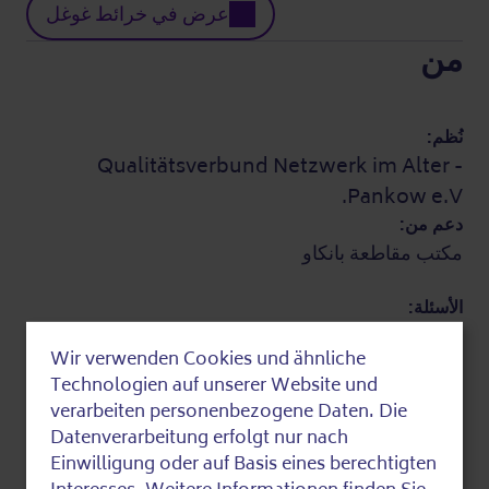
عرض في خرائط غوغل
من
نُظم:
Qualitätsverbund Netzwerk im Alter -
Pankow e.V.
دعم من:
مكتب مقاطعة بانكاو
الأسئلة:
Qualitätsverbund Netzwerk im Alter -
Wir verwenden Cookies und ähnliche
Pankow e.V.
Use
Technologien auf unserer Website und
030 47488771
of
verarbeiten personenbezogene Daten. Die
bewegung@qvnia.de
Datenverarbeitung erfolgt nur nach
personal
معلومات إضافية
Einwilligung oder auf Basis eines berechtigten