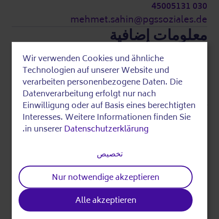
030 45005131
mehmet.sahin@pgssoziales.de
معلومات إضافية
Wir verwenden Cookies und ähnliche
Use
التكاليف:
Technologien auf unserer Website und
of
هذا الحدث مجاني.
verarbeiten personenbezogene Daten. Die
Datenverarbeitung erfolgt nur nach
personal
Einwilligung oder auf Basis eines berechtigten
آخر تحرير
data
Interesses. Weitere Informationen finden Sie
.
in unserer
Datenschutzerklärung
and
Divide
cookies
تخصيص
Nur notwendige akzeptieren
Alle akzeptieren