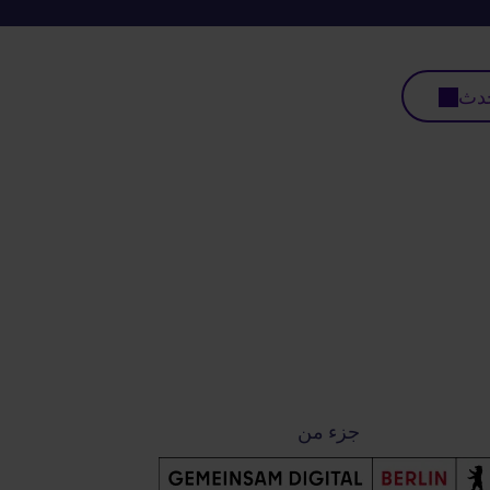
حدث
جزء من