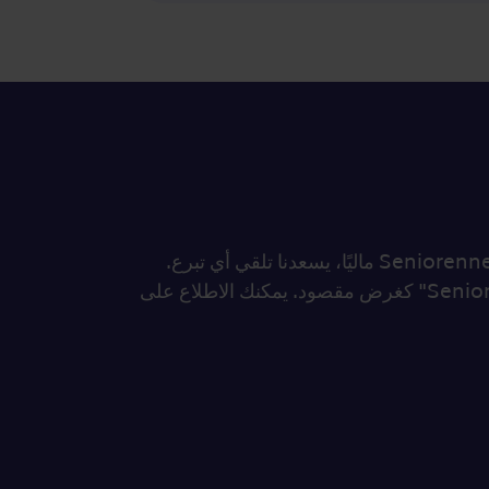
... إذا كنت ترغب في دعم Seniorennetz ماليًا، يسعدنا تلقي أي تبرع.
يرجى ذكر "Seniorennetz Berlin" كغرض مقصود. يمكنك الاطلاع على