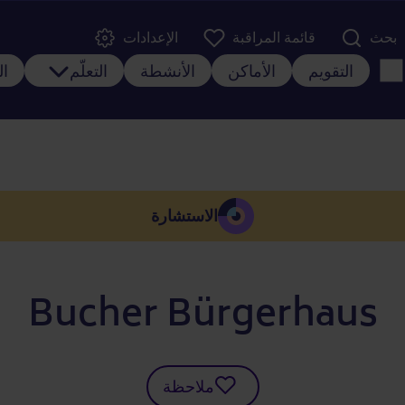
Menü der Ko
بحث
قائمة المراقبة
الإعدادات
Main navig
يسية
التقويم
الأماكن
الأنشطة
التعلّم
ال
الاستشارة
Bucher Bürgerhaus
ملاحظة