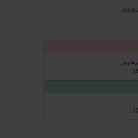
stz.b
جرهاوس