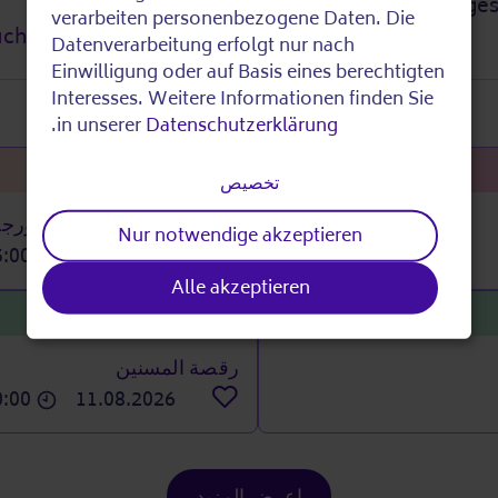
Use
030 9415426
ges
verarbeiten personenbezogene Daten. Die
uch@albatrosggmbh.de
of
Datenverarbeitung erfolgt nur nach
Einwilligung oder auf Basis eines berechtigten
personal
Interesses. Weitere Informationen finden Sie
.
in unserer
Datenschutzerklärung
data
الوسائل المساعدة اليومية
تخصيص
and
مكتبة الأشياء في بوتشر بور
Nur notwendige akzeptieren
15:00
10.08.2026
cookies
ملاحظة
Alle akzeptieren
نشطة وصحية
رقصة المسنين
10:00
11.08.2026
ملاحظة
اعرض المزيد