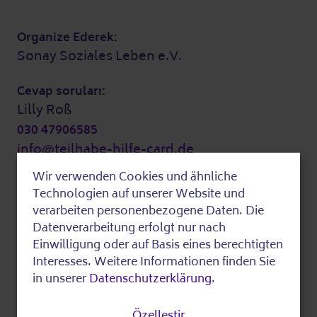
Organize Ederek:
Sonay Soziales Leben e.V.
Cevap soruları:
Lilly Roß
030 47906585
info@teilhabe-hilfe-card.de
Daha fazla bilgi
Wir verwenden Cookies und ähnliche
Use
Technologien auf unserer Website und
of
verarbeiten personenbezogene Daten. Die
Maliyetler Maliyetler:
Datenverarbeitung erfolgt nur nach
personal
Bu olay ücretsiz.
Einwilligung oder auf Basis eines berechtigten
data
Interesses. Weitere Informationen finden Sie
Son olarak düzenlenmiş
in unserer
Datenschutzerklärung
.
and
cookies
Özelleştir