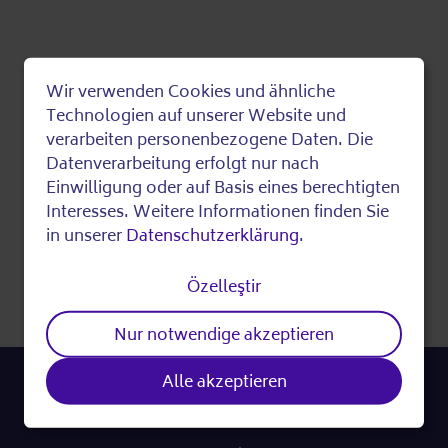
Wir verwenden Cookies und ähnliche
Use
Technologien auf unserer Website und
verarbeiten personenbezogene Daten. Die
of
Datenverarbeitung erfolgt nur nach
Einwilligung oder auf Basis eines berechtigten
personal
Interesses. Weitere Informationen finden Sie
in unserer
Datenschutzerklärung
.
data
Sayfayı Yazdır
Özelleştir
and
Nur notwendige akzeptieren
cookies
Alle akzeptieren