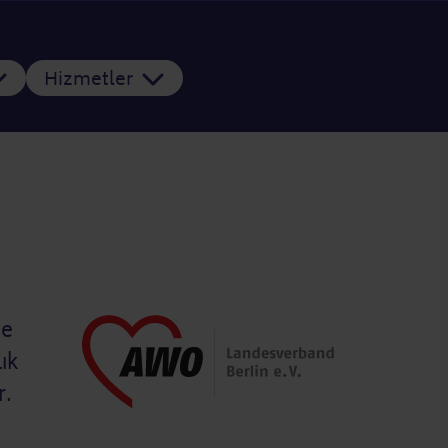
Hizmetler
ie
ık
r.