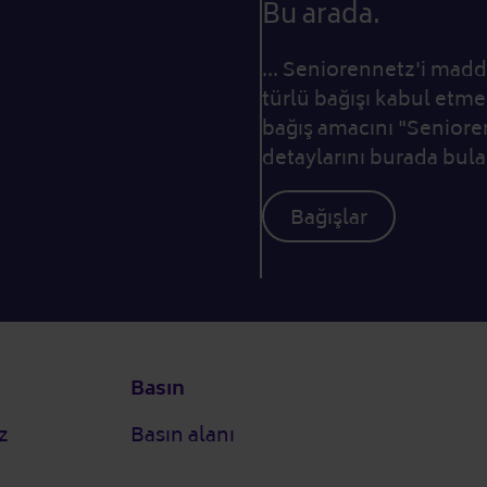
Bu arada.
... Seniorennetz'i madd
türlü bağışı kabul etm
bağış amacını "Senioren
detaylarını burada bulab
Bağışlar
Basın
z
Basın alanı