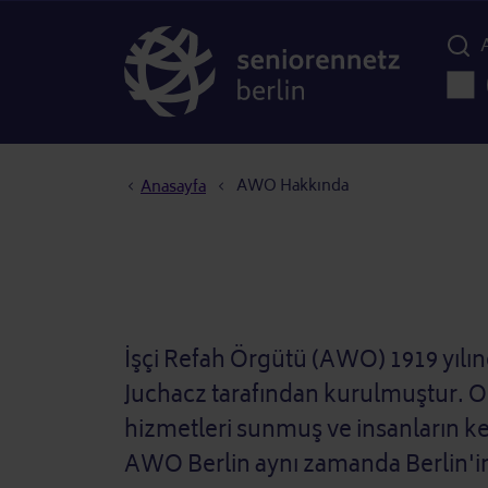
Menü d
Ana 
Sayfa yolu
AWO Hakkında
Anasayfa
İşçi Refah Örgütü (AWO) 1919 yılında
Juchacz tarafından kurulmuştur. 
hizmetleri sunmuş ve insanların k
AWO Berlin aynı zamanda Berlin'in 