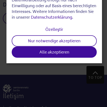
Datenverarbeitung erfolgt nur nach
personal
Dijital strateji hakkında bilgi içeren broşür
Einwilligung oder auf Basis eines berechtigten
data
Interesses. Weitere Informationen finden Sie
in unserer
Datenschutzerklärung
.
Dijital strateji broşürünü indirin
and
cookies
Özelleştir
Nur notwendige akzeptieren
Alle akzeptieren
Sayfayı Yazdır
TO TOP
İletişim