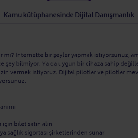
Kamu kütüphanesinde Dijital Danışmanlık
ız var mı? İnternette bir şeyler yapmak istiyorsunuz,
 şey bilmiyor. Ya da uygun bir cihaza sahip değiller.
izin vermek istiyoruz. Dijital pilotlar ve pilotlar m
iyorsunuz.
llanımı
için bilet satın alın
eya sağlık sigortası şirketlerinden sunar