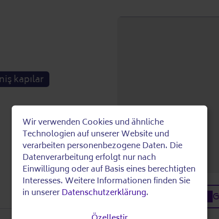
iş kapılar
Wir verwenden Cookies und ähnliche
Use
Technologien auf unserer Website und
verarbeiten personenbezogene Daten. Die
of
Datenverarbeitung erfolgt nur nach
Einwilligung oder auf Basis eines berechtigten
personal
Interesses. Weitere Informationen finden Sie
in unserer
Datenschutzerklärung
.
G
data
Özelleştir