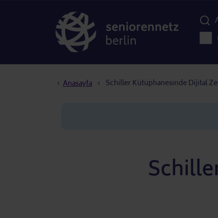
Menü d
Ana 
Sayfa yolu
Schiller Kütüphanesinde Dijital Z
Anasayfa
Schille