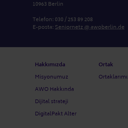
10963 Berlin
Telefon: 030 / 253 89 208
E-posta:
Seniornetz @ awoberlin.de
Alt bilgi
Hakkımızda
Ortak
Misyonumuz
Ortaklarımı
AWO Hakkında
Dijital strateji
DigitalPakt Alter