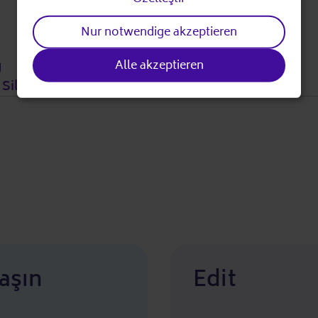
and
Nur notwendige akzeptieren
cookies
g
Alle akzeptieren
Silbernetz e. V.)
aşın
Edit