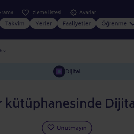
er Kopfzeile
Arama
izleme listesi
Ayarlar
gezinti menüsü
Takvim
Yerler
Faaliyetler
Öğrenme
ebra
Dijital
r kütüphanesinde Dijit
Unutmayın