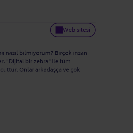
Web sitesi
 ama nasıl bilmiyorum? Birçok insan
 "Dijital bir zebra" ile tüm
evcuttur. Onlar arkadaşça ve çok