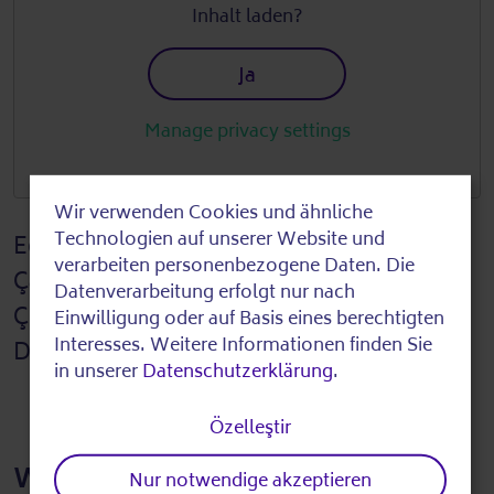
Inhalt laden?
Ja
Manage privacy settings
Wir verwenden Cookies und ähnliche
Use
Technologien auf unserer Website und
Editörün notu: Senato Departmanının adı
of
verarbeiten personenbezogene Daten. Die
Çalışma, Sosyal İşler, Eşitlik, Entegrasyon,
Datenverarbeitung erfolgt nur nach
personal
Çeşitlilik ve Ayrımcılıkla Mücadele Senato
Einwilligung oder auf Basis eines berechtigten
data
Interesses. Weitere Informationen finden Sie
Departmanı olarak değiştirilmiştir
in unserer
Datenschutzerklärung
.
and
cookies
Özelleştir
Weitere Informationen
Nur notwendige akzeptieren