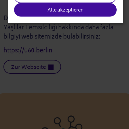
Alle akzeptieren
Devlet Yaşlılar Danışma Konseyi ve Devlet
Yaşlılar Temsilciliği hakkında daha fazla
bilgiyi web sitemizde bulabilirsiniz:
https://ü60.berlin
Zur Webseite