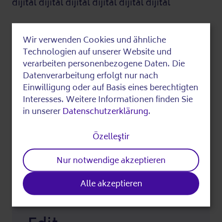
dijital dijital dijital dijital dijital dijital
Son olarak düzenlenmiş
Wir verwenden Cookies und ähnliche
Use
Technologien auf unserer Website und
of
verarbeiten personenbezogene Daten. Die
Bulduklarınızı
Datenverarbeitung erfolgt nur nach
personal
paylaşın
Einwilligung oder auf Basis eines berechtigten
data
Interesses. Weitere Informationen finden Sie
in unserer
Datenschutzerklärung
.
and
cookies
Özelleştir
Baskı
Nur notwendige akzeptieren
Alle akzeptieren