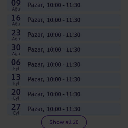
04
11
18
25
01
08
15
22
29
06
13
20
09
Ara nedir: Ay adının kısaltması
Ara nedir: Ay adının kısaltması
Ara nedir: Ay adının kısaltması
Kas
Kas
Kas
Kas
Kas
Eki
Eki
Eki
Eki
Pazar,
Pazar,
Pazar,
Pazar,
Pazar,
Pazar,
Pazar,
Pazar,
Pazar,
Pazar,
Pazar,
Pazar,
Pazar,
10:00 - 11:30
10:00 - 11:30
10:00 - 11:30
10:00 - 11:30
10:00 - 11:30
10:00 - 11:30
10:00 - 11:30
10:00 - 11:30
10:00 - 11:30
10:00 - 11:30
10:00 - 11:30
10:00 - 11:30
10:00 - 11:30
Ağu
16
Pazar,
10:00 - 11:30
Ağu
23
Pazar,
10:00 - 11:30
Ağu
30
Pazar,
10:00 - 11:30
Ağu
06
Pazar,
10:00 - 11:30
Eyl
13
Pazar,
10:00 - 11:30
Eyl
20
Pazar,
10:00 - 11:30
Eyl
27
Pazar,
10:00 - 11:30
Eyl
Show all 20