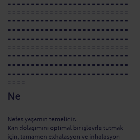
= = = = = = = = = = = = = = = = = = = = = = = = = =
= = = = = = = = = = = = = = = = = = = = = = = = = =
= = = = = = = = = = = = = = = = = = = = = = = = = =
= = = = = = = = = = = = = = = = = = = = = = = = = =
= = = = = = = = = = = = = = = = = = = = = = = = = =
= = = = = = = = = = = = = = = = = = = = = = = = = =
= = = = = = = = = = = = = = = = = = = = = = = = = =
= = = = = = = = = = = = = = = = = = = = = = = = = =
= = = = = = = = = = = = = = = = = = = = = = = = = =
= = = =
Ne
Nefes yaşamın temelidir.
Kan dolaşımını optimal bir işlevde tutmak
için, tamamen exhalasyon ve inhalasyon