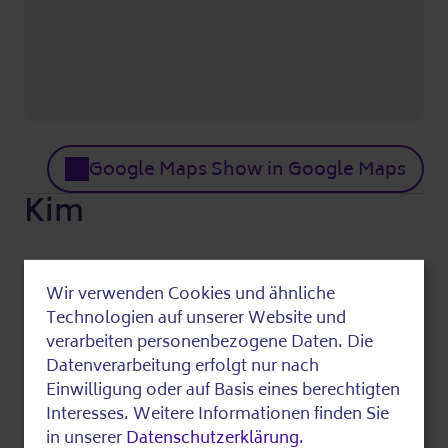
Google Maps Show in Google Maps
Kim
Cevap soruları:
Wir verwenden Cookies und ähnliche
Susan Lenk, Jörg Hoffschulz
Use
Technologien auf unserer Website und
030 4422514
of
verarbeiten personenbezogene Daten. Die
susan.lenk-ilte@ba-pankow.berlin.de
Datenverarbeitung erfolgt nur nach
personal
Daha fazla bilgi
Einwilligung oder auf Basis eines berechtigten
data
Interesses. Weitere Informationen finden Sie
in unserer
Datenschutzerklärung
.