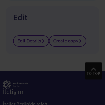
Edit
Edit Details
Create copy
TO TOP
İletişim
İşçiler Berlin'de refah