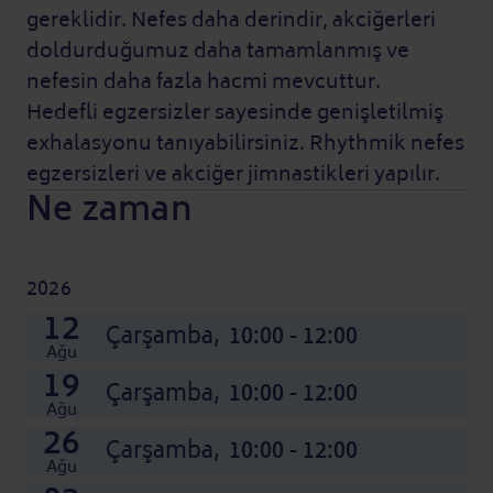
gereklidir. Nefes daha derindir, akciğerleri
doldurduğumuz daha tamamlanmış ve
nefesin daha fazla hacmi mevcuttur.
Hedefli egzersizler sayesinde genişletilmiş
exhalasyonu tanıyabilirsiniz. Rhythmik nefes
egzersizleri ve akciğer jimnastikleri yapılır.
Ne zaman
2026
07
14
21
28
04
11
18
25
02
09
16
23
12
Ara nedir: Ay adının kısaltması
Ara nedir: Ay adının kısaltması
Ara nedir: Ay adının kısaltması
Ara nedir: Ay adının kısaltması
Kas
Kas
Kas
Kas
Eki
Eki
Eki
Eki
Çarşamba,
Çarşamba,
Çarşamba,
Çarşamba,
Çarşamba,
Çarşamba,
Çarşamba,
Çarşamba,
Çarşamba,
Çarşamba,
Çarşamba,
Çarşamba,
Çarşamba,
10:00 - 12:00
10:00 - 12:00
10:00 - 12:00
10:00 - 12:00
10:00 - 12:00
10:00 - 12:00
10:00 - 12:00
10:00 - 12:00
10:00 - 12:00
10:00 - 12:00
10:00 - 12:00
10:00 - 12:00
10:00 - 12:00
Ağu
19
Çarşamba,
10:00 - 12:00
Ağu
26
Çarşamba,
10:00 - 12:00
Ağu