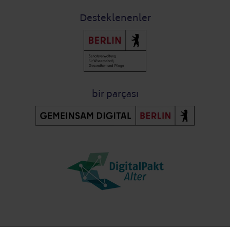
Desteklenenler
bir parçası