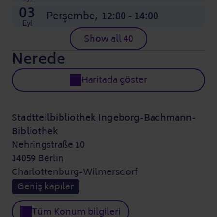
03
Perşembe,
12:00 - 14:00
Eyl
Show all 40
Nerede
Haritada göster
Stadtteilbibliothek Ingeborg-Bachmann-
Bibliothek
Nehringstraße 10
14059 Berlin
Charlottenburg-Wilmersdorf
Geniş kapılar
Tüm Konum bilgileri