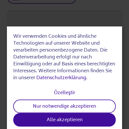
Wir verwenden Cookies und ähnliche
Use
Technologien auf unserer Website und
of
verarbeiten personenbezogene Daten. Die
Datenverarbeitung erfolgt nur nach
personal
Einwilligung oder auf Basis eines berechtigten
data
Interesses. Weitere Informationen finden Sie
in unserer
Datenschutzerklärung
.
and
cookies
Özelleştir
Nur notwendige akzeptieren
Google Maps Show in Google Maps
Alle akzeptieren
Kim