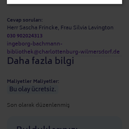
Cevap soruları:
Herr Sascha Frincke, Frau Silvia Lavington
030 902024313
ingeborg-bachmann-
bibliothek@charlottenburg-wilmersdorf.de
Daha fazla bilgi
Maliyetler Maliyetler:
Bu olay ücretsiz.
Son olarak düzenlenmiş