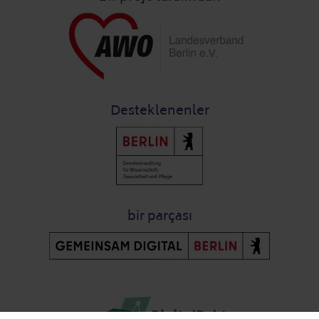
Desteklenenler
bir parçası