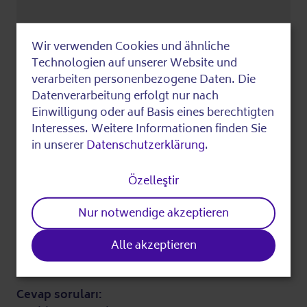
Wir verwenden Cookies und ähnliche
Use
Technologien auf unserer Website und
of
verarbeiten personenbezogene Daten. Die
Datenverarbeitung erfolgt nur nach
personal
Google Maps Show in Google Maps
Einwilligung oder auf Basis eines berechtigten
data
Interesses. Weitere Informationen finden Sie
Kim
in unserer
Datenschutzerklärung
.
and
cookies
Özelleştir
Organize Ederek:
Projekt "Community 50plus in Spandau"
Nur notwendige akzeptieren
BGFF e.V.
Desteklenenler:
Alle akzeptieren
Spandau District Office of Berlin
Cevap soruları: