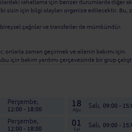
lardaki rahatlama için benzer durumlarda diğer akra
bi sizin için bilgi olayları organize edilecektir. Bu
ireysel çağrılar ve transferler de mümkündür.
 var, onlarla zaman geçirmek ve ailenin bakımı için.
ubu için bakım yardımı çerçevesinde bir grup çalıştır
3
18
Perşembe,
Salı,
09:00 - 15:
12:00 - 18:00
Ağu
7
01
Perşembe,
Salı,
09:00 - 15:
12:00 - 18:00
Eyl