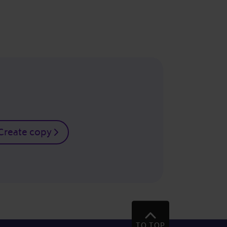
Create copy
TO TOP