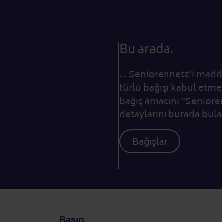
Bu arada.
... Seniorennetz'i madd
türlü bağışı kabul etm
bağış amacını "Senioren
detaylarını burada bulab
Bağışlar
Basın