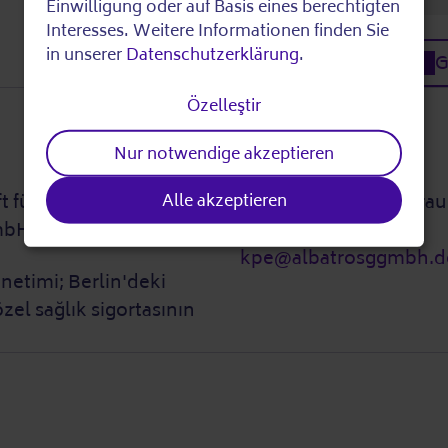
Einwilligung oder auf Basis eines berechtigten
personal
Interesses. Weitere Informationen finden Sie
in unserer
Datenschutzerklärung
.
G
data
Özelleştir
and
Nur notwendige akzeptieren
cookies
Cevap soruları:
 für soziale und
Frau Juliane Bahr / Frau
Alle akzeptieren
 mbH
03022190237
kpe@albatrosggmbh.d
önetimi; Berlin'deki
zel sağlık sigortasının