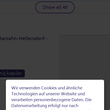
Show all 40
arzahn-Hellersdorf -
iş kapılar
Wir verwenden Cookies und ähnliche
Use
Technologien auf unserer Website und
verarbeiten personenbezogene Daten. Die
of
Datenverarbeitung erfolgt nur nach