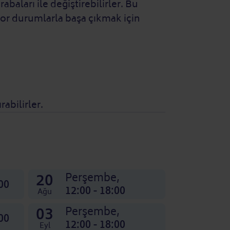
baları ile değiştirebilirler. Bu
, zor durumlarla başa çıkmak için
abilirler.
20
Perşembe,
00
12:00 - 18:00
Ağu
03
Perşembe,
00
12:00 - 18:00
Eyl