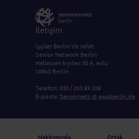
İletişim
İşçiler Berlin'de refah
Senior Network Berlin
Hallesian kıyıları 30 A, avlu
10963 Berlin
Telefon: 030 / 253 89 208
E-posta:
Seniornetz @ awoberlin.de
Alt bilgi
Hakkımızda
Ortak