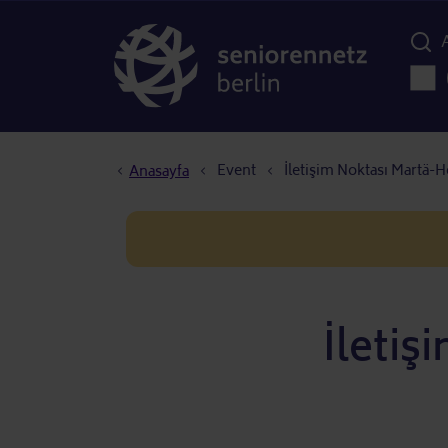
Menü d
Ana 
Sayfa yolu
Event
İletişim Noktası Martä-H
Anasayfa
İletiş