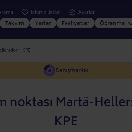
er Kopfzeile
Arama
izleme listesi
Ayarlar
gezinti menüsü
Takvim
Yerler
Faaliyetler
Öğrenme
ellersdorf - KPE
Danışmanlık
im noktası Martä-Heller
KPE