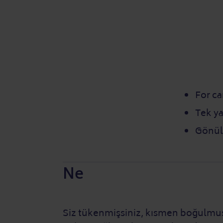
For ca
Tek ya
Gönüll
Ne
Siz tükenmişsiniz, kısmen boğulmuş