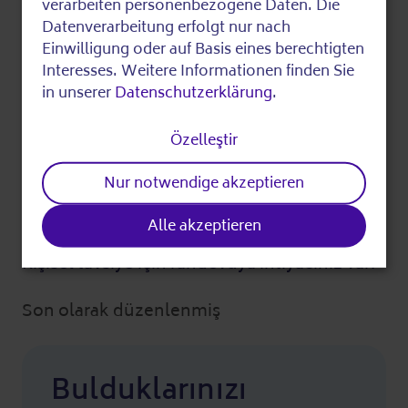
of
verarbeiten personenbezogene Daten. Die
Datenverarbeitung erfolgt nur nach
personal
Cevap soruları:
Einwilligung oder auf Basis eines berechtigten
Verbraucherzentrale Berlin
data
Interesses. Weitere Informationen finden Sie
030 214850
in unserer
Datenschutzerklärung
.
and
mail@verbraucherzentrale-berlin.de
cookies
Daha fazla bilgi
Özelleştir
Nur notwendige akzeptieren
Telefon kısa tavsiye mümkün (maksimum 10
Alle akzeptieren
dakika).
Kişisel tavsiye için randevuya ihtiyacınız var.
Son olarak düzenlenmiş
Bulduklarınızı