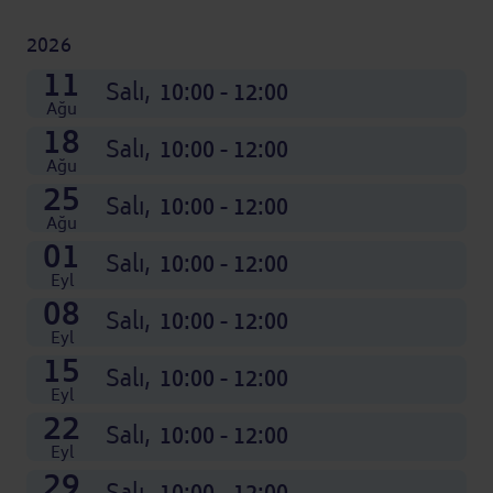
2026
06
13
20
27
03
10
17
24
01
08
15
22
11
Ara nedir: Ay adının kısaltması
Ara nedir: Ay adının kısaltması
Ara nedir: Ay adının kısaltması
Ara nedir: Ay adının kısaltması
Kas
Kas
Kas
Kas
Eki
Eki
Eki
Eki
Salı,
Salı,
Salı,
Salı,
Salı,
Salı,
Salı,
Salı,
Salı,
Salı,
Salı,
Salı,
Salı,
10:00 - 12:00
10:00 - 12:00
10:00 - 12:00
10:00 - 12:00
10:00 - 12:00
10:00 - 12:00
10:00 - 12:00
10:00 - 12:00
10:00 - 12:00
10:00 - 12:00
10:00 - 12:00
10:00 - 12:00
10:00 - 12:00
Ağu
18
Salı,
10:00 - 12:00
Ağu
25
Salı,
10:00 - 12:00
Ağu
01
Salı,
10:00 - 12:00
Eyl
08
Salı,
10:00 - 12:00
Eyl
15
Salı,
10:00 - 12:00
Eyl
22
Salı,
10:00 - 12:00
Eyl
29