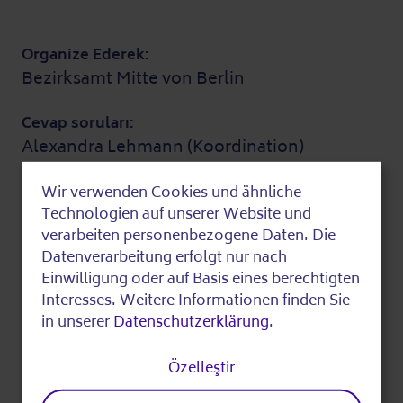
Organize Ederek:
Bezirksamt Mitte von Berlin
Cevap soruları:
Alexandra Lehmann (Koordination)
030 2425566
Wir verwenden Cookies und ähnliche
spandauerstr2@gmx.de
Use
Technologien auf unserer Website und
Daha fazla bilgi
of
verarbeiten personenbezogene Daten. Die
Datenverarbeitung erfolgt nur nach
personal
Einwilligung oder auf Basis eines berechtigten
Maliyetler Maliyetler:
data
Interesses. Weitere Informationen finden Sie
Bu olay ücretsiz.
in unserer
Datenschutzerklärung
.
and
cookies
Son olarak düzenlenmiş
Özelleştir