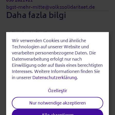
030 2821921
bgst-mehr-mitte@volkssolidaritaet.de
Daha fazla bilgi
Maliyetler Maliyetler:
Bu olay ücretsiz.
Wir verwenden Cookies und ähnliche
Use
Technologien auf unserer Website und
of
verarbeiten personenbezogene Daten. Die
Son olarak düzenlenmiş
Datenverarbeitung erfolgt nur nach
personal
Einwilligung oder auf Basis eines berechtigten
data
Interesses. Weitere Informationen finden Sie
Bulduklarınızı
in unserer
Datenschutzerklärung
.
and
paylaşın
cookies
Özelleştir
Nur notwendige akzeptieren