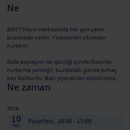
Ne
BGST More merkezinde her gün çene
buzdolabı vardır. Yiyecekleri yıkımdan
kurtarın.
Gıda paylaşımı ile işbirliği içinde (hazırda
kurtarma yemeği), buzdolabı günde birkaç
kez doldurdu. Bazı yiyecekleri alabilirsiniz.
Ne zaman
2026
20
21
24
25
26
27
28
31
01
02
03
04
10
Ağu
Ağu
Ağu
Ağu
Ağu
Ağu
Ağu
Ağu
Eyl
Eyl
Eyl
Eyl
Perşembe,
Cuma,
Pazartesi,
Salı,
Çarşamba,
Perşembe,
Cuma,
Pazartesi,
Salı,
Çarşamba,
Perşembe,
Cuma,
Pazartesi,
10:00 - 17:00
10:00 - 17:00
10:00 - 17:00
10:00 - 17:00
10:00 - 17:00
10:00 - 17:00
10:00 - 17:00
10:00 - 17:00
10:00 - 17:00
10:00 - 17:00
10:00 - 17:00
10:00 - 17:00
10:00 - 17:00
Ağu