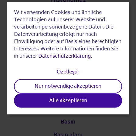
Misyonumuz
AWO Hakkında
Wir verwenden Cookies und ähnliche
Use
Technologien auf unserer Website und
Dijital strateji
of
verarbeiten personenbezogene Daten. Die
Datenverarbeitung erfolgt nur nach
personal
DigitalPakt Alter
Einwilligung oder auf Basis eines berechtigten
data
Interesses. Weitere Informationen finden Sie
in unserer
Datenschutzerklärung
.
and
Kolay dil
cookies
Özelleştir
Ortak
Nur notwendige akzeptieren
Ortaklarımız
Alle akzeptieren
Basın
Basın alanı