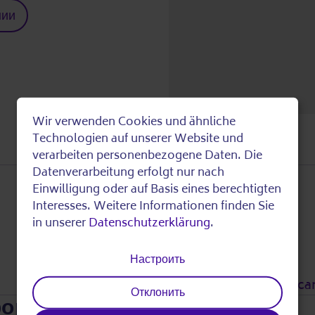
нии
Wir verwenden Cookies und ähnliche
Use
Technologien auf unserer Website und
verarbeiten personenbezogene Daten. Die
of
Datenverarbeitung erfolgt nur nach
Einwilligung oder auf Basis eines berechtigten
personal
Interesses. Weitere Informationen finden Sie
in unserer
Datenschutzerklärung
.
Ответить на вопросы:
data
Lilly Roß
Настроить
030 47906585
and
info@teilhabe-hilfe-ca
Отклонить
формация