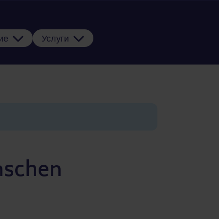
ие
Услуги
nschen