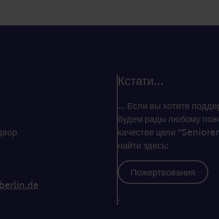
Кстати...
... Если вы хотите под
будем рады любому поже
двор
качестве цели "Senioren
найти здесь:
Пожертвования
berlin.de
.