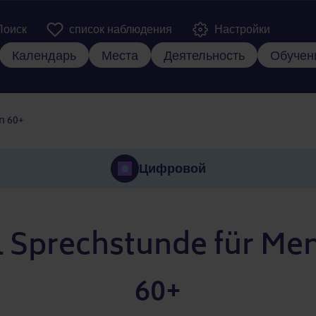
er Kopfzeile
Поиск
список наблюдения
Настройки
вная навигация
Календарь
Места
Деятельность
Обучен
n 60+
Цифровой
al Sprechstunde für Me
60+