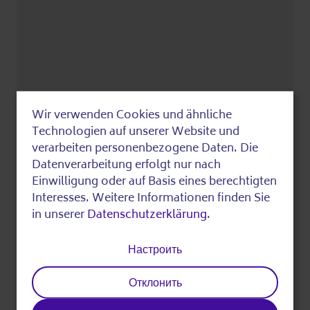
Wir verwenden Cookies und ähnliche
Use
Technologien auf unserer Website und
of
verarbeiten personenbezogene Daten. Die
Datenverarbeitung erfolgt nur nach
personal
Einwilligung oder auf Basis eines berechtigten
Показать в Google Maps
data
Interesses. Weitere Informationen finden Sie
in unserer
Datenschutzerklärung
.
Кто?
and
cookies
Настроить
Организованный:
Отклонить
Sonay Soziales Leben e.V.
поддерживаемый: