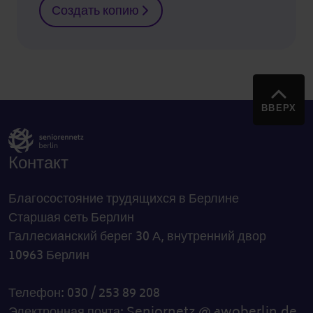
Создать копию
ВВЕРХ
Контакт
Благосостояние трудящихся в Берлине
Старшая сеть Берлин
Галлесианский берег 30 А, внутренний двор
10963 Берлин
Телефон: 030 / 253 89 208
Электронная почта:
Seniornetz @ awoberlin.de