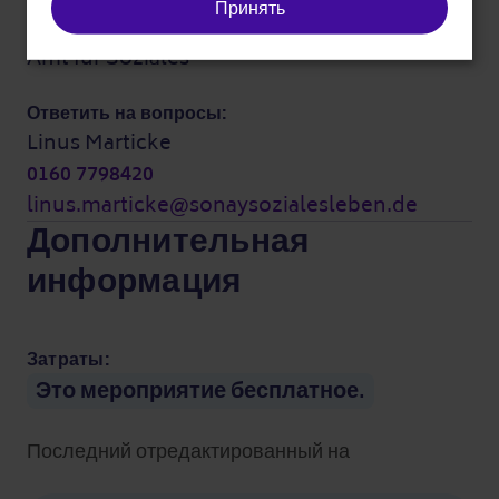
Принять
Bezirksamt Mitte von Berlin
Amt für Soziales
Ответить на вопросы:
Linus Marticke
0160 7798420
linus.marticke@sonaysozialesleben.de
Дополнительная
информация
Затраты:
Это мероприятие бесплатное.
Последний отредактированный на