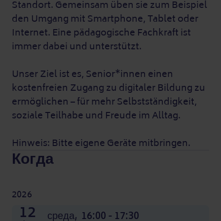
Standort. Gemeinsam üben sie zum Beispiel
den Umgang mit Smartphone, Tablet oder
Internet. Eine pädagogische Fachkraft ist
immer dabei und unterstützt.
Unser Ziel ist es, Senior*innen einen
kostenfreien Zugang zu digitaler Bildung zu
ermöglichen – für mehr Selbstständigkeit,
soziale Teilhabe und Freude im Alltag.
Hinweis: Bitte eigene Geräte mitbringen.
Когда
2026
07
14
21
28
04
11
18
25
02
09
16
23
12
Ноя.
Ноя.
Ноя.
Ноя.
Окт.
Окт.
Окт.
Окт.
Dec
Dec
Dec
Dec
среда,
среда,
среда,
среда,
среда,
среда,
среда,
среда,
среда,
среда,
среда,
среда,
среда,
16:00 - 17:30