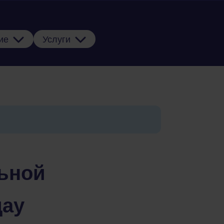
ие
Услуги
льной
дау