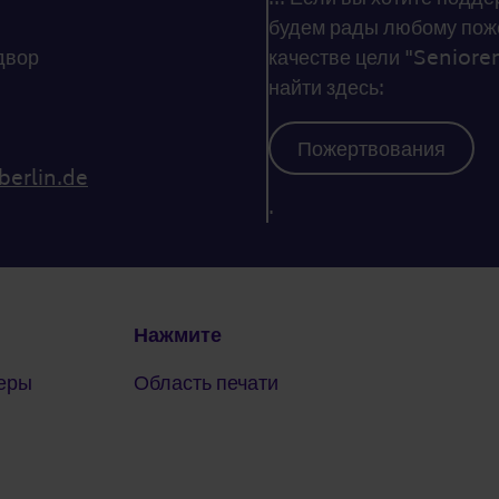
будем рады любому поже
двор
качестве цели "Senioren
найти здесь:
Пожертвования
berlin.de
.
Нажмите
еры
Область печати