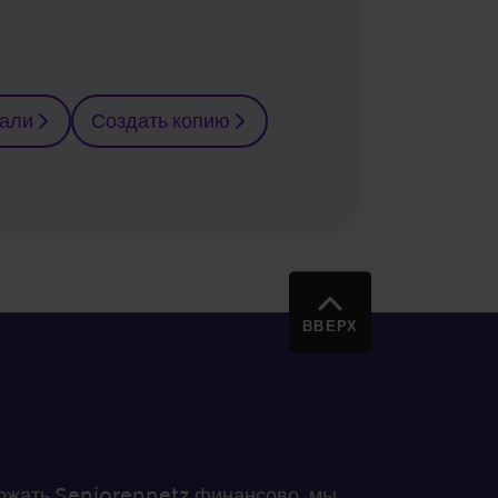
тали
Создать копию
ВВЕРХ
держать Seniorennetz финансово, мы