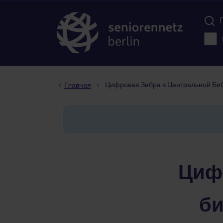
Menü d
Осно
Строка навигации
Цифровая Зебра в Центральной Биб
Главная
Цифр
би