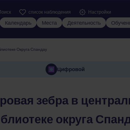
er Kopfzeile
Поиск
список наблюдения
Настройки
вная навигация
Календарь
Места
Деятельность
Обучен
лиотеке Округа Спандау
Цифровой
овая зебра в центра
блиотеке округа Спан