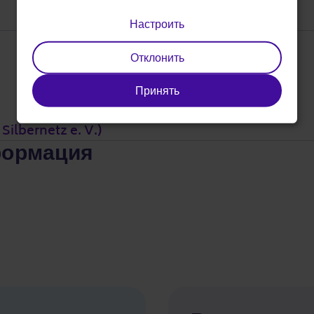
data
Настроить
and
Отклонить
cookies
Принять
Silbernetz e. V.)
формация