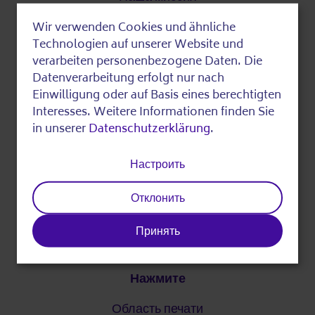
Об AWO
Wir verwenden Cookies und ähnliche
Use
Technologien auf unserer Website und
Цифровая стратегия
of
verarbeiten personenbezogene Daten. Die
Datenverarbeitung erfolgt nur nach
personal
DigitalPakt Alter
Einwilligung oder auf Basis eines berechtigten
data
Interesses. Weitere Informationen finden Sie
in unserer
Datenschutzerklärung
.
and
Легкий язык
cookies
Настроить
Партнер
Отклонить
Наши партнеры
Принять
Нажмите
Область печати