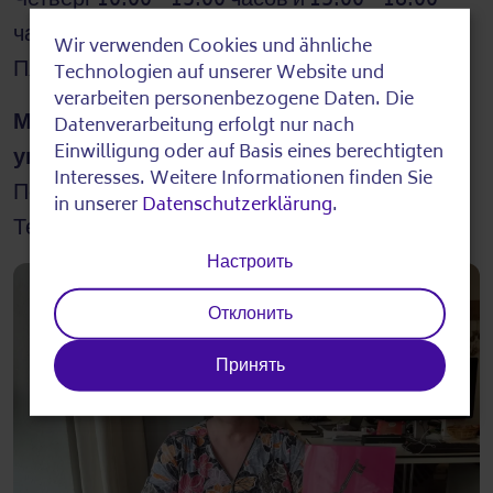
часов
Wir verwenden Cookies und ähnliche
Use
Пятница 10:00 - 16:00 часов
Technologien auf unserer Website und
of
verarbeiten personenbezogene Daten. Die
Многоязычный оператор (русский/
Datenverarbeitung erfolgt nur nach
personal
Einwilligung oder auf Basis eines berechtigten
украинский):
data
Interesses. Weitere Informationen finden Sie
Понедельник - пятница 12:00 - 16:00 часов
in unserer
Datenschutzerklärung
.
and
Телефон:
0155 102 895 26
cookies
Настроить
Отклонить
Принять