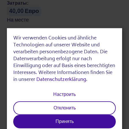
Затраты:
40,00 Евро
На месте
Последний отредактированный на
Wir verwenden Cookies und ähnliche
Use
Technologien auf unserer Website und
of
verarbeiten personenbezogene Daten. Die
разделять
Datenverarbeitung erfolgt nur nach
personal
Einwilligung oder auf Basis eines berechtigten
data
Interesses. Weitere Informationen finden Sie
in unserer
Datenschutzerklärung
.
and
cookies
Настроить
Печать
Отклонить
Принять