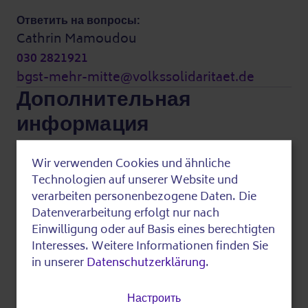
Ответить на вопросы:
Cathrin Mamoudou
030 2821921
bgst-mehr-mitte@volkssolidaritaet.de
Дополнительная
информация
Wir verwenden Cookies und ähnliche
Затраты:
Use
Technologien auf unserer Website und
Это мероприятие бесплатное.
of
verarbeiten personenbezogene Daten. Die
Datenverarbeitung erfolgt nur nach
personal
Последний отредактированный на
Einwilligung oder auf Basis eines berechtigten
data
Interesses. Weitere Informationen finden Sie
in unserer
Datenschutzerklärung
.
and
разделять
cookies
Настроить