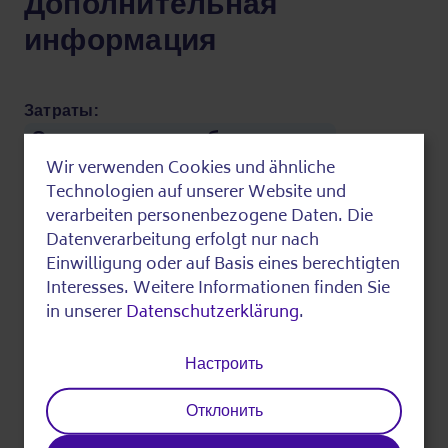
Дополнительная
информация
Затраты:
Это мероприятие бесплатное.
Wir verwenden Cookies und ähnliche
Use
Последний отредактированный на
Technologien auf unserer Website und
of
verarbeiten personenbezogene Daten. Die
Datenverarbeitung erfolgt nur nach
personal
Einwilligung oder auf Basis eines berechtigten
разделять
data
Interesses. Weitere Informationen finden Sie
in unserer
Datenschutzerklärung
.
and
cookies
Настроить
Отклонить
Печать