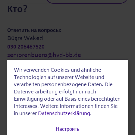
Кто?
Ответить на вопросы:
Büşra Waked
030 206467520
seniorenbuero@hvd-bb.de
Дополнительная
Wir verwenden Cookies und ähnliche
информация
Use
Technologien auf unserer Website und
of
verarbeiten personenbezogene Daten. Die
Datenverarbeitung erfolgt nur nach
personal
Затраты:
Einwilligung oder auf Basis eines berechtigten
Это мероприятие бесплатное.
data
Interesses. Weitere Informationen finden Sie
in unserer
Datenschutzerklärung
.
and
Последний отредактированный на
cookies
Настроить