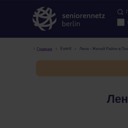
Menü d
Осно
Строка навигации
Event
Лена - Жилой Район в По
Главная
Лен