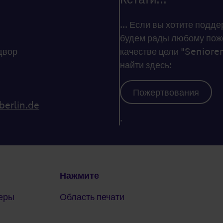
... Если вы хотите под
будем рады любому поже
двор
качестве цели "Senioren
найти здесь:
Пожертвования
berlin.de
.
Нажмите
еры
Область печати