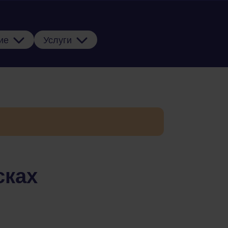
ие
Услуги
сках