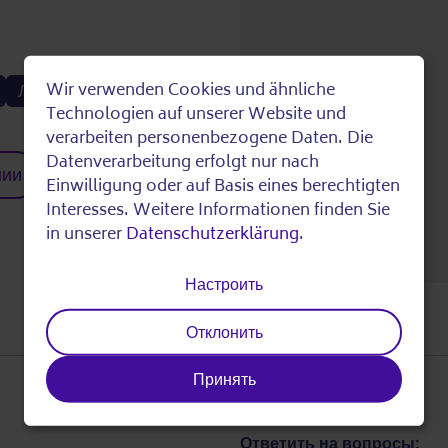
Лифт
Wir verwenden Cookies und ähnliche
Use
Technologien auf unserer Website und
verarbeiten personenbezogene Daten. Die
of
Datenverarbeitung erfolgt nur nach
нии
Einwilligung oder auf Basis eines berechtigten
personal
Interesses. Weitere Informationen finden Sie
in unserer
Datenschutzerklärung
.
data
Настроить
and
Отклонить
cookies
Принять
Ответить на вопросы: