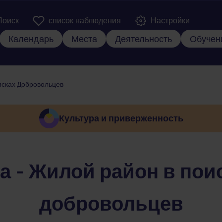
er Kopfzeile
Поиск
список наблюдения
Настройки
вная навигация
Календарь
Места
Деятельность
Обучен
исках Добровольцев
Культура и приверженность
а - Жилой район в пои
добровольцев