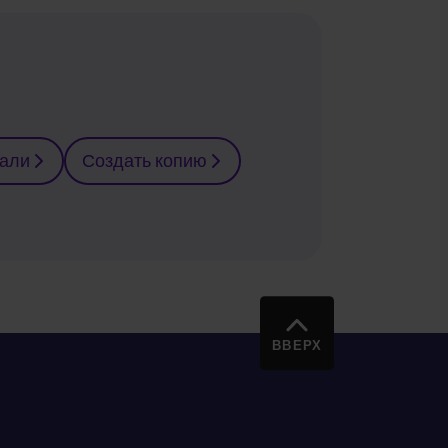
тали
Создать копию
ВВЕРХ