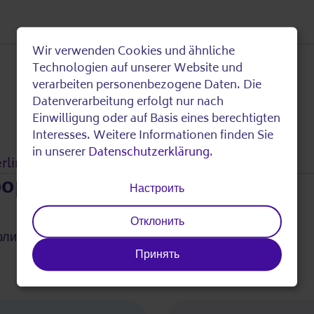
Wir verwenden Cookies und ähnliche
Use
Technologien auf unserer Website und
verarbeiten personenbezogene Daten. Die
of
Datenverarbeitung erfolgt nur nach
Einwilligung oder auf Basis eines berechtigten
personal
Interesses. Weitere Informationen finden Sie
in unserer
Datenschutzerklärung
.
lin.de
data
формация
Настроить
and
Отклонить
cookies
рлин.
Принять