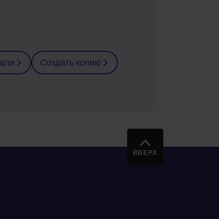
тали
Создать копию
ВВЕРХ