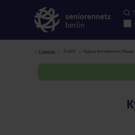
Menü d
Осно
Строка навигации
Event
Курсы Английского Языка
Главная
К