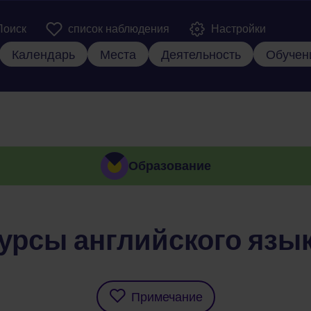
er Kopfzeile
Поиск
список наблюдения
Настройки
вная навигация
Календарь
Места
Деятельность
Обучен
Образование
урсы английского язы
Примечание