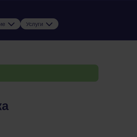
ие
Услуги
ка