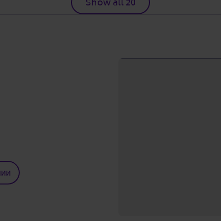
Show all 20
нии