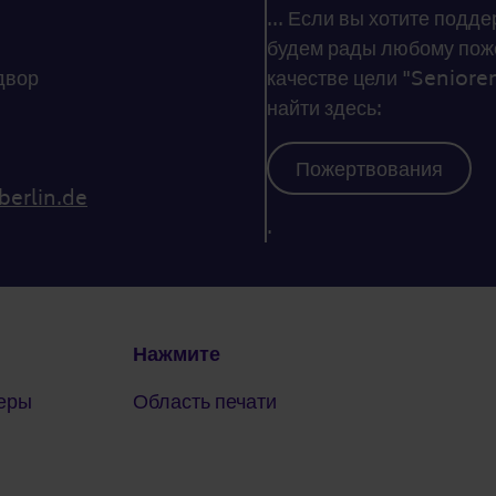
... Если вы хотите под
будем рады любому поже
двор
качестве цели "Senioren
найти здесь:
Пожертвования
berlin.de
.
Нажмите
еры
Область печати