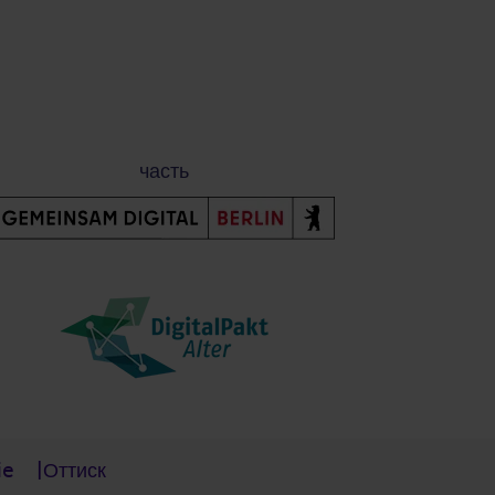
часть
ie
Оттиск