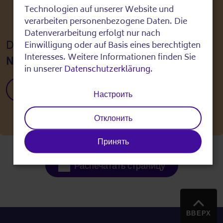
Use
Technologien auf unserer Website und
of
verarbeiten personenbezogene Daten. Die
Datenverarbeitung erfolgt nur nach
personal
Dieser Partner ist Teil des
Berliner
Einwilligung oder auf Basis eines berechtigten
data
Interesses. Weitere Informationen finden Sie
Netzwerk: Digitale Befähigung im Alter
.
in unserer
Datenschutzerklärung
.
and
cookies
Zum Netzwerk
Настроить
Отклонить
Принять
Распечатать страницу
ВВЕРХ