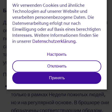
Wir verwenden Cookies und ähnliche
Use
Брошюра о еженедельной программе
Technologien auf unserer Website und
of
verarbeiten personenbezogene Daten. Die
Для получения дополнительной информации
Datenverarbeitung erfolgt nur nach
personal
Einwilligung oder auf Basis eines berechtigten
обратитесь к брошюре "Берлинская неделя
data
Interesses. Weitere Informationen finden Sie
пожилых людей". Ее можно загрузить с веб-
in unserer
Datenschutzerklärung
.
and
сайта Недели пожилых людей в Берлине, а
cookies
также получить в печатном виде в районных
Настроить
управах и районных центрах.
Отклонить
Полезно знать:
Принять
Некоторые предложения действуют не
только в рамках Недели пожилых людей,
но и на регулярной основе. В брошюре они
обозначены соответствующим образом.